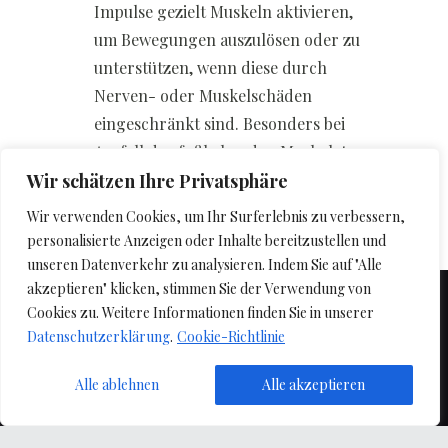
Impulse gezielt Muskeln aktivieren,
um Bewegungen auszulösen oder zu
unterstützen, wenn diese durch
Nerven- oder Muskelschäden
eingeschränkt sind. Besonders bei
Ausfall der fußhebenden Muskulatur
Wir schätzen Ihre Privatsphäre
kann ein FES-System Anwendung
finden.
Wir verwenden Cookies, um Ihr Surferlebnis zu verbessern,
personalisierte Anzeigen oder Inhalte bereitzustellen und
unseren Datenverkehr zu analysieren. Indem Sie auf "Alle
akzeptieren" klicken, stimmen Sie der Verwendung von
Instagram
Cookies zu. Weitere Informationen finden Sie in unserer
Datenschutzerklärung
.
Cookie-Richtlinie
Impressum
Datenschutzerklärung
Cookie-Richtlinie
Alle ablehnen
Alle akzeptieren